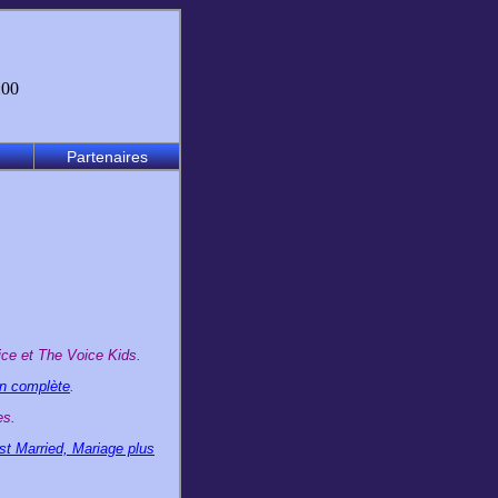
:00
Partenaires
ice et The Voice Kids.
on complète
.
s.
st Married, Mariage plus