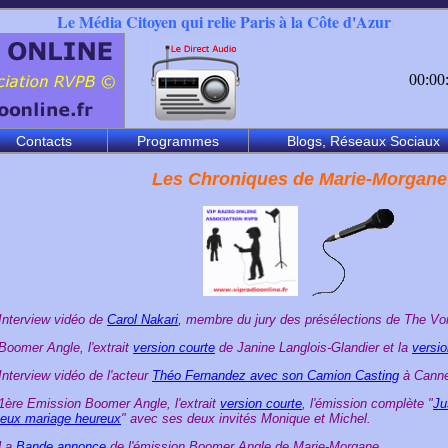
Le Média Citoyen qui relie Paris à la Côte d'Azur
00:00
Contacts
Programmes
Blogs, Réseaux Sociaux
Les Chroniques de Marie-Morgane
 Interview vidéo de
Carol Nakari
, membre du jury des présélections de The Vo
 Boomer Angle, l'extrait
version courte
de Janine Langlois-Glandier et la
versi
 Interview vidéo de l'acteur
Théo Fernandez avec son Camion Casting
à Canne
 1ère Emission Boomer Angle, l'extrait
version courte
, l'émission complète "
Ju
ieux mariage heureux
" avec ses deux invités Monique et Michel.
 La
Bande annonce
de l'émission Boomer Angle de Marie-Morgane.