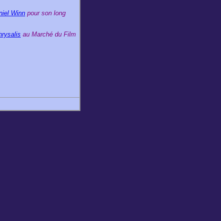
niel Winn
pour son long
hrysalis
au Marché du Film