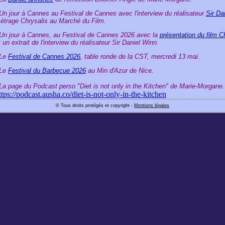
 Un jour à Cannes au Festival de Cannes avec l'interview du réalisateur
Sir Da
étrage Chrysalis au Marché du Film.
 Un jour à Cannes, au Festival de Cannes 2026 avec la
présentation du film C
t un extrait de l'interview du réalisateur Sir Daniel Winn.
 Le
Festival de Cannes 2026
, table ronde de la CST, mercredi 13 mai.
 Le
Festival du Barbecue 2026
au Min d'Azur de Nice.
 La page du Podcast perso "Diet is not only in the Kitchen" de Marie-Morgane.
ttps://podcast.ausha.co/diet-is-not-only-in-the-kitchen
© Tous droits protégés et copyright -
Mentions légales