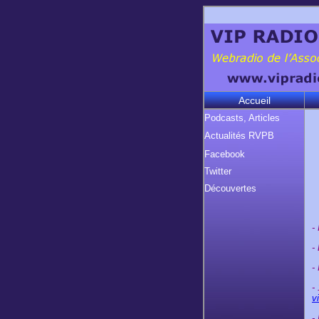
Accueil
Podcasts, Articles
Actualités RVPB
Facebook
Twitter
Découvertes
-
-
-
-
v
-