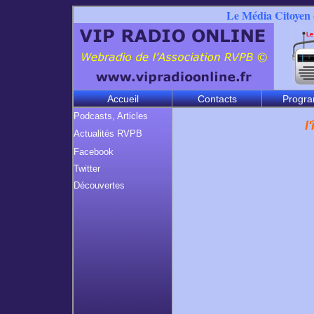
Le Média Citoyen q
Accueil
Contacts
Progr
Podcasts, Articles
l
Actualités RVPB
Facebook
Twitter
Découvertes