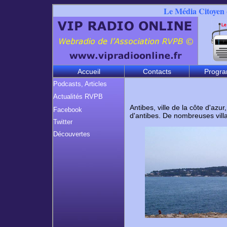
Le Média Citoyen q
Accueil
Contacts
Progr
Podcasts, Articles
Actualités RVPB
Antibes, ville de la côte d'azu
Facebook
d'antibes. De nombreuses villas
Twitter
Découvertes